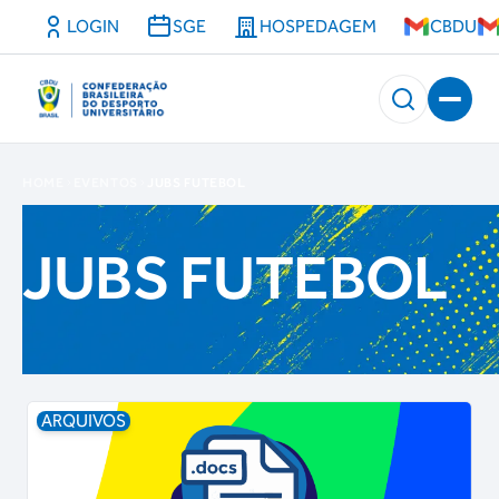
LOGIN
SGE
HOSPEDAGEM
CBDU
HOME
EVENTOS
JUBS FUTEBOL
JUBS FUTEBOL
ARQUIVOS