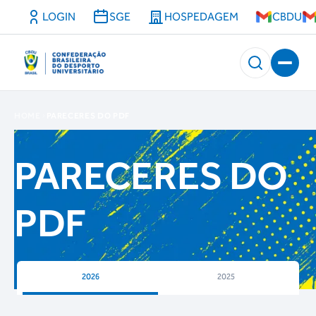
LOGIN
SGE
HOSPEDAGEM
CBDU
HOME
PARECERES DO PDF
PARECERES DO
PDF
2026
2025