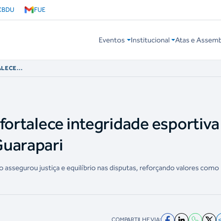
CBDU
FUE
Eventos
Institucional
Atas e Assemb
ALECE
UBS PRAIA 2026 EM
fortalece integridade esportiva
Guarapari
 assegurou justiça e equilíbrio nas disputas, reforçando valores como
COMPARTILHE VIA: