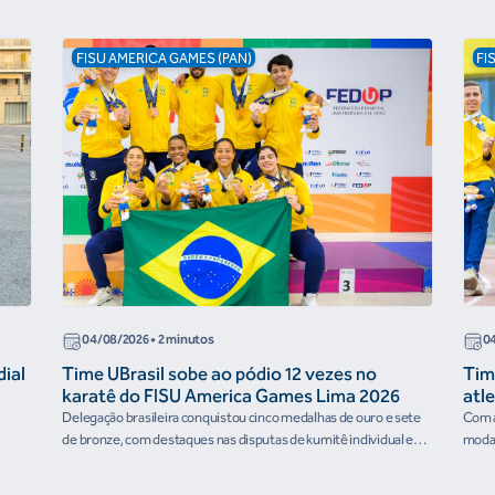
FISU AMERICA GAMES (PAN)
FI
04/08/2026 • 2 minutos
04
dial
Time UBrasil sobe ao pódio 12 vezes no
Tim
karatê do FISU America Games Lima 2026
atl
202
Delegação brasileira conquistou cinco medalhas de ouro e sete
Com a
de bronze, com destaques nas disputas de kumitê individual e
modal
por...
duran