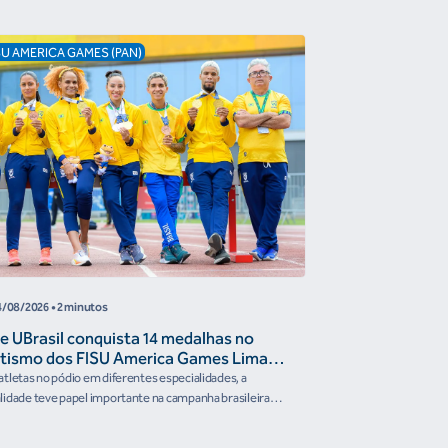
SU AMERICA GAMES (PAN)
/08/2026 • 2 minutos
e UBrasil conquista 14 medalhas no
etismo dos FISU America Games Lima
6
tletas no pódio em diferentes especialidades, a
idade teve papel importante na campanha brasileira
te a competição...