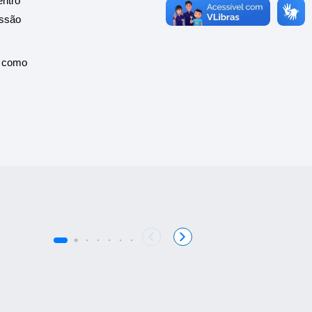
ntro 
ssão 
 como 