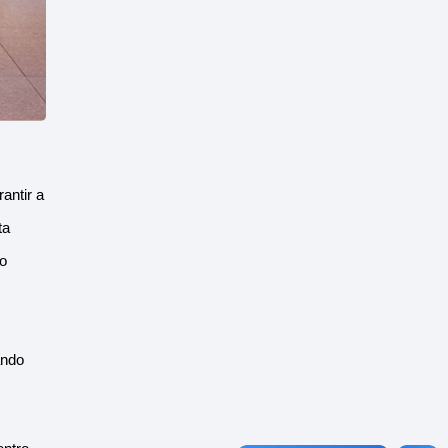
ntir a 
a 
o 
ndo 