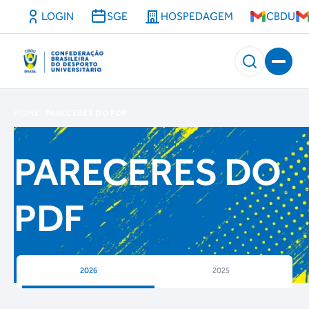
LOGIN
SGE
HOSPEDAGEM
CBDU
HOME
PARECERES DO PDF
PARECERES DO
PDF
2026
2025