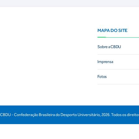
MAPA DO SITE
Sobre a CBDU
Imprensa
Fotos
CBDU - Confederação Brasileira do Desporto Universitário,
2026
. Todos os direit