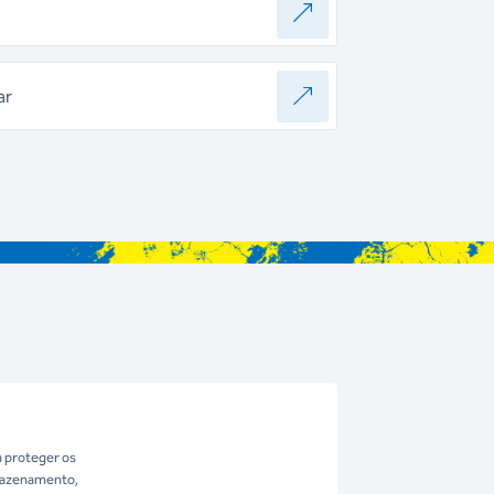
ar
a proteger os
rmazenamento,