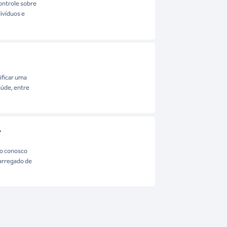
ontrole sobre
ivíduos e
ificar uma
aúde, entre
?
to conosco
carregado de