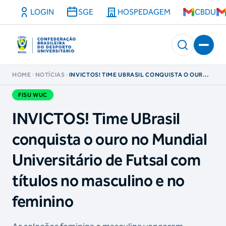
LOGIN
SGE
HOSPEDAGEM
CBDU
HOME
NOTÍCIAS
INVICTOS! TIME UBRASIL CONQUISTA O OURO
NO MUNDIAL UNIVERSITÁRIO DE FUTSAL COM
TÍTULOS NO MASCULINO E NO FEMININO
FISU WUC
INVICTOS! Time UBrasil
conquista o ouro no Mundial
Universitário de Futsal com
títulos no masculino e no
feminino